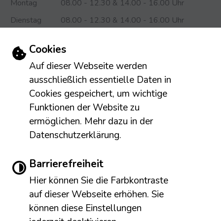
Montag
08.00 - 12.30 & 14.00 - 16.00 Uhr
Dienstag
08.00 - 12.30 & 14.00 - 16.00 Uhr
Mittwoch
08.00 - 12.30 & 14.00 - 18.00 Uhr
Einstellungen zu Cookies und Barriere
Cookies
Donnerstag
08.00 - 12.30 & 14.00 - 16.00 Uhr
Auf dieser Webseite werden
Freitag
08.00 - 13.00 Uhr
ausschließlich essentielle Daten in
Cookies gespeichert, um wichtige
Das Bürgerbüro (Einwohnermeldeamt) und die Infothek
Funktionen der Website zu
ermöglichen. Mehr dazu in der
sind darüber hinaus montags von 8.00 Uhr bis 16.00 Uhr
Datenschutzerklärung.
durchgängig geöffnet.
Leichte Sprache
Gebärdensprache
Barrierefreiheit
Barrierefreie Ansicht
Hier können Sie die Farbkontraste
Impressum
Erklärung zur Barrierefreiheit
auf dieser Webseite erhöhen. Sie
Datenschutzerklärung
NewsApp der Stadt Meßstetten
können diese Einstellungen