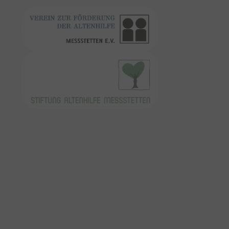
Show larger version
Show larger version