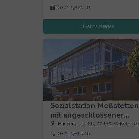
07431/96248
+ Mehr anzeigen
Sozialstation Meßstetten
mit angeschlossener
Nachbarschaftshilfe
Hangergasse 68, 72469 Meßstette
07431/96246