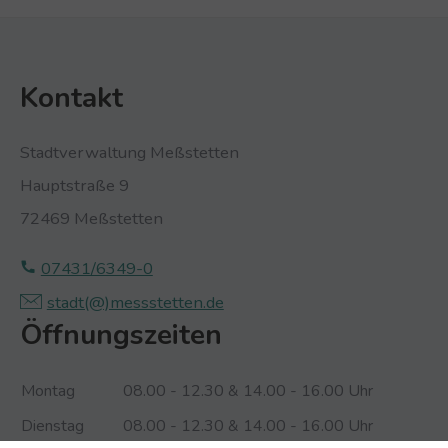
Kontakt
Stadtverwaltung Meßstetten
Hauptstraße 9
72469 Meßstetten
07431/6349-0
stadt(@)­‍­messstetten.­‍­de
Öffnungszeiten
Montag
08.00 - 12.30 & 14.00 - 16.00 Uhr
Dienstag
08.00 - 12.30 & 14.00 - 16.00 Uhr