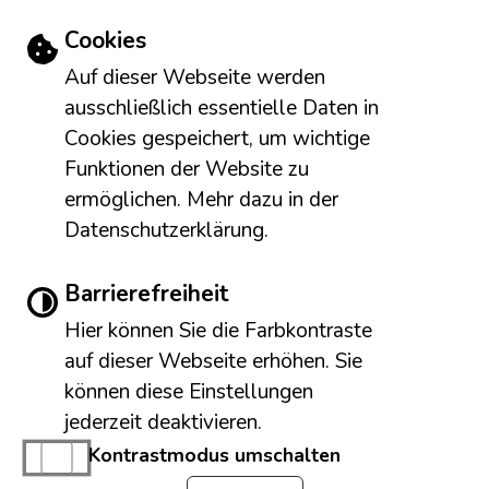
Mittwoch
08.00 - 12.30 & 14.00 - 18.00 Uhr
Einstellungen zu Cookies und Barriere
Cookies
Donnerstag
08.00 - 12.30 & 14.00 - 16.00 Uhr
Auf dieser Webseite werden
Freitag
08.00 - 13.00 Uhr
ausschließlich essentielle Daten in
Cookies gespeichert, um wichtige
Das Bürgerbüro (Einwohnermeldeamt) und die Infothek
Funktionen der Website zu
ermöglichen. Mehr dazu in der
sind darüber hinaus montags von 8.00 Uhr bis 16.00 Uhr
Datenschutzerklärung.
durchgängig geöffnet.
Leichte Sprache
Gebärdensprache
Barrierefreiheit
Barrierefreie Ansicht
Hier können Sie die Farbkontraste
Impressum
Erklärung zur Barrierefreiheit
auf dieser Webseite erhöhen. Sie
Datenschutzerklärung
NewsApp der Stadt Meßstetten
können diese Einstellungen
jederzeit deaktivieren.
Kontrastmodus umschalten