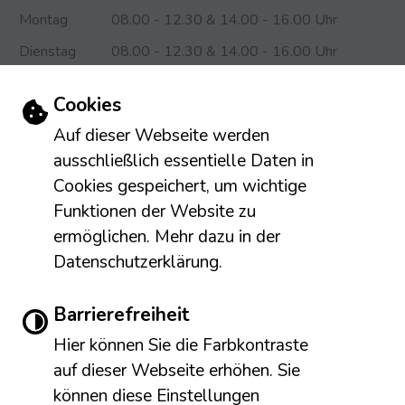
Montag
08.00 - 12.30 & 14.00 - 16.00 Uhr
Dienstag
08.00 - 12.30 & 14.00 - 16.00 Uhr
Mittwoch
08.00 - 12.30 & 14.00 - 18.00 Uhr
Einstellungen zu Cookies und Barriere
Cookies
Donnerstag
08.00 - 12.30 & 14.00 - 16.00 Uhr
Auf dieser Webseite werden
Freitag
08.00 - 13.00 Uhr
ausschließlich essentielle Daten in
Cookies gespeichert, um wichtige
Das Bürgerbüro (Einwohnermeldeamt) und die Infothek
Funktionen der Website zu
ermöglichen. Mehr dazu in der
sind darüber hinaus montags von 8.00 Uhr bis 16.00 Uhr
Datenschutzerklärung.
durchgängig geöffnet.
Leichte Sprache
Gebärdensprache
Barrierefreiheit
Barrierefreie Ansicht
Hier können Sie die Farbkontraste
Impressum
Erklärung zur Barrierefreiheit
auf dieser Webseite erhöhen. Sie
Datenschutzerklärung
NewsApp der Stadt Meßstetten
können diese Einstellungen