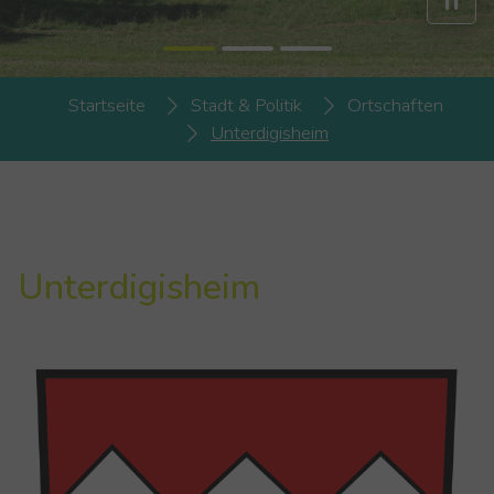
You are here:
Startseite
Stadt & Politik
Ortschaften
Unterdigisheim
Un­ter­di­gis­heim
Show larger version for: