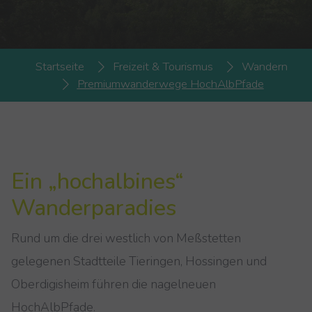
You are here:
Startseite
Freizeit & Tourismus
Wandern
Premiumwanderwege HochAlbPfade
Ein „hochalbines“
Wanderparadies
Rund um die drei westlich von Meßstetten
gelegenen Stadtteile Tieringen, Hossingen und
Oberdigisheim führen die nagelneuen
HochAlbPfade.