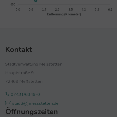
850
0.0
0.9
1.7
2.6
3.5
4.3
5.2
6.1
Entfernung (Kilometer)
Kontakt
Stadtverwaltung Meßstetten
Hauptstraße 9
72469 Meßstetten
07431/6349-0
stadt(@)­‍­messstetten.­‍­de
Öffnungszeiten