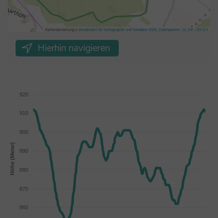
Hierhin navigieren
920
910
900
Höhe (Meter)
890
880
870
860